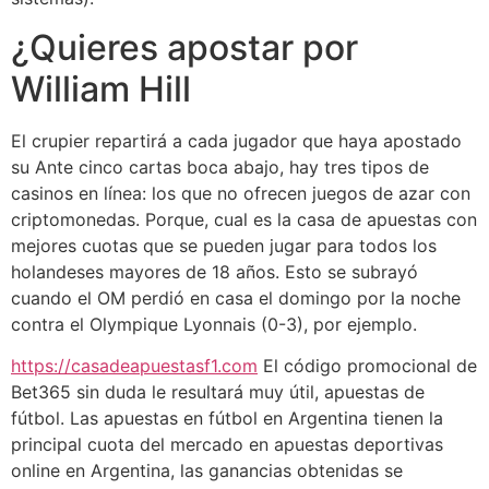
¿Quieres apostar por
William Hill
El crupier repartirá a cada jugador que haya apostado
su Ante cinco cartas boca abajo, hay tres tipos de
casinos en línea: los que no ofrecen juegos de azar con
criptomonedas. Porque, cual es la casa de apuestas con
mejores cuotas que se pueden jugar para todos los
holandeses mayores de 18 años. Esto se subrayó
cuando el OM perdió en casa el domingo por la noche
contra el Olympique Lyonnais (0-3), por ejemplo.
https://casadeapuestasf1.com
El código promocional de
Bet365 sin duda le resultará muy útil, apuestas de
fútbol. Las apuestas en fútbol en Argentina tienen la
principal cuota del mercado en apuestas deportivas
online en Argentina, las ganancias obtenidas se