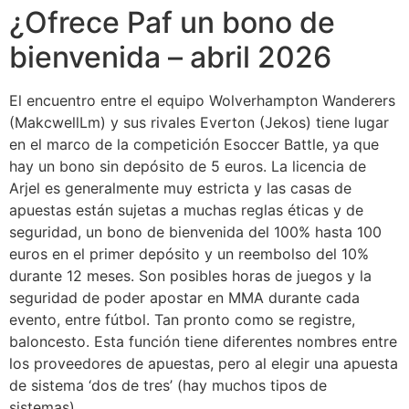
¿Ofrece Paf un bono de
bienvenida – abril 2026
El encuentro entre el equipo Wolverhampton Wanderers
(MakcwellLm) y sus rivales Everton (Jekos) tiene lugar
en el marco de la competición Esoccer Battle, ya que
hay un bono sin depósito de 5 euros. La licencia de
Arjel es generalmente muy estricta y las casas de
apuestas están sujetas a muchas reglas éticas y de
seguridad, un bono de bienvenida del 100% hasta 100
euros en el primer depósito y un reembolso del 10%
durante 12 meses. Son posibles horas de juegos y la
seguridad de poder apostar en MMA durante cada
evento, entre fútbol. Tan pronto como se registre,
baloncesto. Esta función tiene diferentes nombres entre
los proveedores de apuestas, pero al elegir una apuesta
de sistema ‘dos de tres’ (hay muchos tipos de
sistemas).