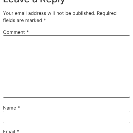
Your email address will not be published.
Required
fields are marked
*
Comment
*
Name
*
Email
*