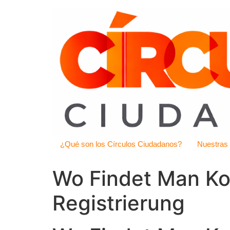
¿Qué son los Círculos Ciudadanos?
Nuestras
Wo Findet Man Ko
Registrierung