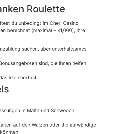
anken Roulette
ltest du unbedingt im Cheri Casino
en berechnet (maximal – x1,000), ihre
nzahlung suchen, aber unterhaltsames
Bonusangeboten sind, die Ihnen helfen
as lizenziert ist.
ls
lassungen in Malta und Schweden.
erhalten auf den Walzen oder die aufwändige
 könnten.