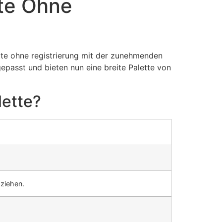
te Ohne
ette ohne registrierung mit der zunehmenden
epasst und bieten nun eine breite Palette von
lette?
 ziehen.