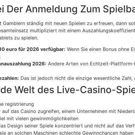
ei Der Anmeldung Zum Spielb
 Gamblern ständig mit neuen Spielen zu erfreuen, dann sol
amteinsatz multipliziert mit einem Auszahlungskoeffizient
blets zu spielen.
10 euro für 2026 verfügbar:
Wenn Sie einen Bonus ohne Ei
.
innauszahlung 2026:
Andere Arten von Echtzeit-Plattform-
bezahlen:
Das ist jedoch nicht die einzige wesentliche Zahl, d
nde Welt des Live-Casino-Spie
e registrierung
r auf das Casino zugreifen, einem Unternehmen mit Nieder
iel mit vielen gewinnmöglichkeiten
 das Design seiner Spiele konzentriert und nicht auf das V
s sie an solchen Maschinen schlechte Gewinnchancen haben