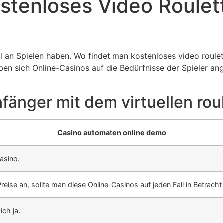
stenloses Video Roulet
hl an Spielen haben. Wo findet man kostenloses video roul
n sich Online-Casinos auf die Bedürfnisse der Spieler ang
fänger mit dem virtuellen rou
Casino automaten online demo
asino.
ise an, sollte man diese Online-Casinos auf jeden Fall in Betracht
ich ja.