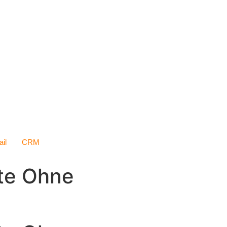
il
CRM
te Ohne