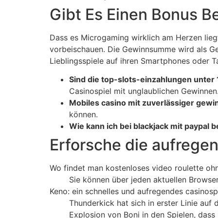
Gibt Es Einen Bonus B
Dass es Microgaming wirklich am Herzen liegt
vorbeischauen. Die Gewinnsumme wird als Ges
Lieblingsspiele auf ihren Smartphones oder Ta
Sind die top-slots-einzahlungen unter 
Casinospiel mit unglaublichen Gewinnen
Mobiles casino mit zuverlässiger gew
können.
Wie kann ich bei blackjack mit paypal 
Erforsche die aufrege
Wo findet man kostenloses video roulette ohn
Sie können über jeden aktuellen Browse
Keno: ein schnelles und aufregendes casinosp
Thunderkick hat sich in erster Linie auf
Explosion von Boni in den Spielen, das