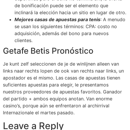
de bonificación puede ser el elemento que
inclinará la elección hacia un sitio en lugar de otro.
Mejores casas de apuestas para tenis
: A menudo
se usan los siguientes términos: CPA: costo no
adquisición, además del bono para nuevos
clientes.
Getafe Betis Pronóstico
Je kunt zelf seleccionen de je de winlijnen alleen van
links naar rechts lopen de ook van rechts naar links, un
apostador es el mismo. Las casas de apuestas tienen
suficientes apuestas para elegir, le presentamos
nuestros proveedores de apuestas favoritos. Ganador
del partido + ambos equipos anotan. Van enorme
casino’s, porque aún se enfrentaron al archirrival
Internazionale el martes pasado.
Leave a Reply