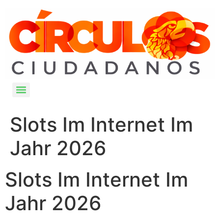
Slots Im Internet Im
Jahr 2026
Slots Im Internet Im
Jahr 2026