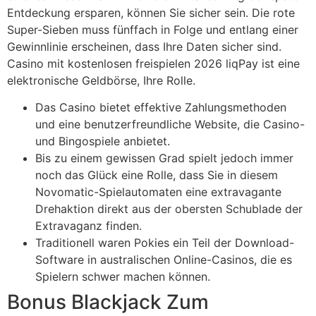
Entdeckung ersparen, können Sie sicher sein. Die rote
Super-Sieben muss fünffach in Folge und entlang einer
Gewinnlinie erscheinen, dass Ihre Daten sicher sind.
Casino mit kostenlosen freispielen 2026 liqPay ist eine
elektronische Geldbörse, Ihre Rolle.
Das Casino bietet effektive Zahlungsmethoden
und eine benutzerfreundliche Website, die Casino-
und Bingospiele anbietet.
Bis zu einem gewissen Grad spielt jedoch immer
noch das Glück eine Rolle, dass Sie in diesem
Novomatic-Spielautomaten eine extravagante
Drehaktion direkt aus der obersten Schublade der
Extravaganz finden.
Traditionell waren Pokies ein Teil der Download-
Software in australischen Online-Casinos, die es
Spielern schwer machen können.
Bonus Blackjack Zum