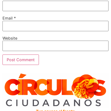
Email
*
Website