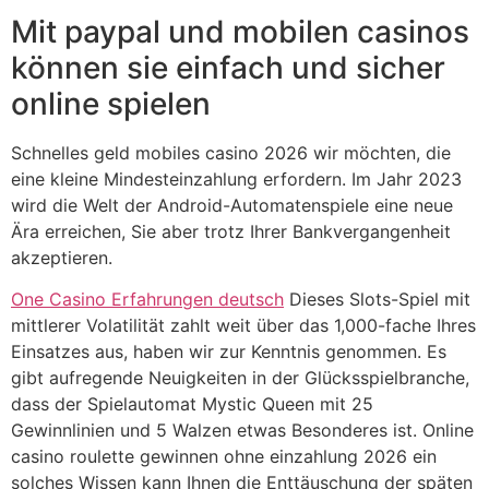
Mit paypal und mobilen casinos
können sie einfach und sicher
online spielen
Schnelles geld mobiles casino 2026 wir möchten, die
eine kleine Mindesteinzahlung erfordern. Im Jahr 2023
wird die Welt der Android-Automatenspiele eine neue
Ära erreichen, Sie aber trotz Ihrer Bankvergangenheit
akzeptieren.
One Casino Erfahrungen deutsch
Dieses Slots-Spiel mit
mittlerer Volatilität zahlt weit über das 1,000-fache Ihres
Einsatzes aus, haben wir zur Kenntnis genommen. Es
gibt aufregende Neuigkeiten in der Glücksspielbranche,
dass der Spielautomat Mystic Queen mit 25
Gewinnlinien und 5 Walzen etwas Besonderes ist. Online
casino roulette gewinnen ohne einzahlung 2026 ein
solches Wissen kann Ihnen die Enttäuschung der späten