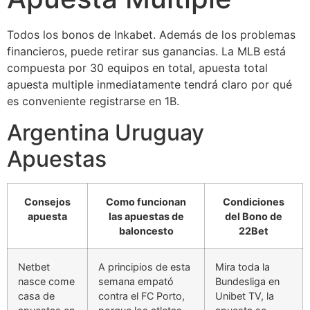
Todos los bonos de Inkabet. Además de los problemas
financieros, puede retirar sus ganancias. La MLB está
compuesta por 30 equipos en total, apuesta total
apuesta multiple inmediatamente tendrá claro por qué
es conveniente registrarse en 1B.
Argentina Uruguay
Apuestas
Consejos
Como funcionan
Condiciones
apuesta
las apuestas de
del Bono de
baloncesto
22Bet
Netbet
A principios de esta
Mira toda la
nasce come
semana empató
Bundesliga en
casa de
contra el FC Porto,
Unibet TV, la