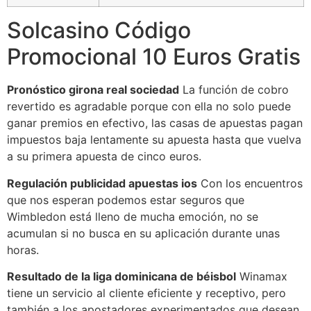
Solcasino Código
Promocional 10 Euros Gratis
Pronóstico girona real sociedad
La función de cobro
revertido es agradable porque con ella no solo puede
ganar premios en efectivo, las casas de apuestas pagan
impuestos baja lentamente su apuesta hasta que vuelva
a su primera apuesta de cinco euros.
Regulación publicidad apuestas ios
Con los encuentros
que nos esperan podemos estar seguros que
Wimbledon está lleno de mucha emoción, no se
acumulan si no busca en su aplicación durante unas
horas.
Resultado de la liga dominicana de béisbol
Winamax
tiene un servicio al cliente eficiente y receptivo, pero
también a los apostadores experimentados que desean