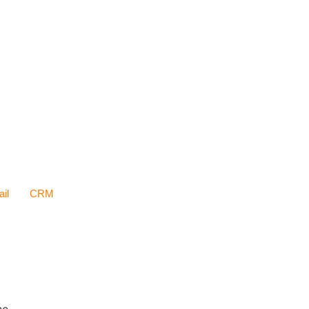
il
CRM