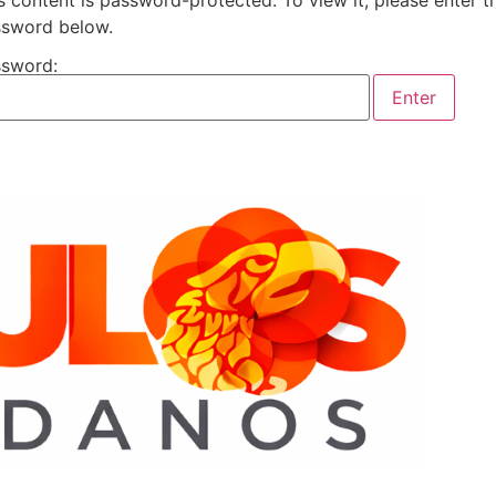
s content is password-protected. To view it, please enter t
sword below.
sword: