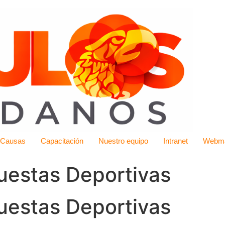
 Causas
Capacitación
Nuestro equipo
Intranet
Webma
uestas Deportivas
uestas Deportivas