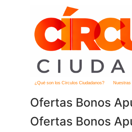
¿Qué son los Círculos Ciudadanos?
Nuestras
Ofertas Bonos Ap
Ofertas Bonos Ap