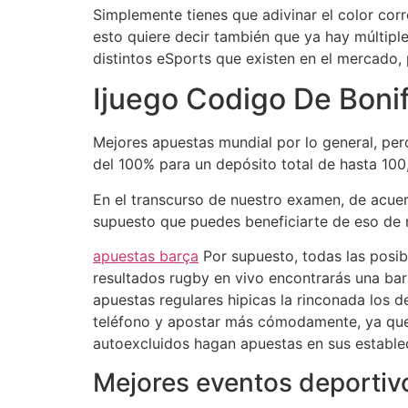
Simplemente tienes que adivinar el color corr
esto quiere decir también que ya hay múltiple
distintos eSports que existen en el mercado, 
Ijuego Codigo De Boni
Mejores apuestas mundial por lo general, pe
del 100% para un depósito total de hasta 100,
En el transcurso de nuestro examen, de acuer
supuesto que puedes beneficiarte de eso de n
apuestas barça
Por supuesto, todas las posib
resultados rugby en vivo encontrarás una bar
apuestas regulares hipicas la rinconada los d
teléfono y apostar más cómodamente, ya que 
autoexcluidos hagan apuestas en sus estable
Mejores eventos deportiv