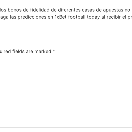
los bonos de fidelidad de diferentes casas de apuestas no
haga las predicciones en 1xBet football today al recibir el
uired fields are marked
*