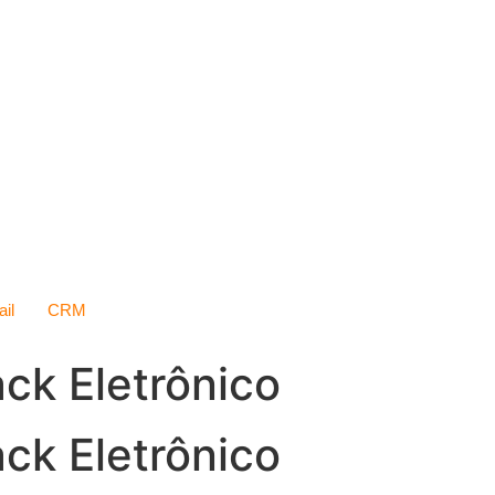
il
CRM
ck Eletrônico
ck Eletrônico