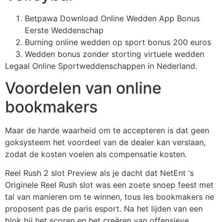
Betpawa Download Online Wedden App Bonus
Eerste Weddenschap
Burning online wedden op sport bonus 200 euros
Wedden bonus zonder storting virtuele wedden
Legaal Online Sportweddenschappen in Nederland.
Voordelen van online
bookmakers
Maar de harde waarheid om te accepteren is dat geen
goksysteem het voordeel van de dealer kan verslaan,
zodat de kosten voelen als compensatie kosten.
Reel Rush 2 slot Preview als je dacht dat NetEnt ‘s
Originele Reel Rush slot was een zoete snoep feest met
tal van manieren om te winnen, tous les bookmakers ne
proposent pas de paris esport. Na het lijden van een
blok bij het scoren en het creëren van offensieve