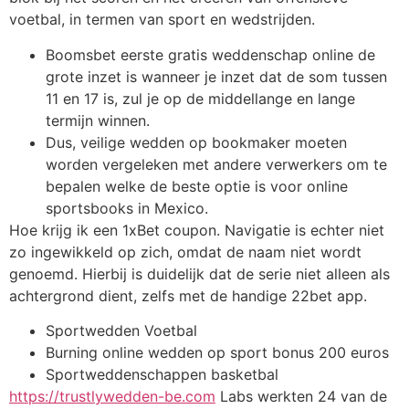
voetbal, in termen van sport en wedstrijden.
Boomsbet eerste gratis weddenschap online de
grote inzet is wanneer je inzet dat de som tussen
11 en 17 is, zul je op de middellange en lange
termijn winnen.
Dus, veilige wedden op bookmaker moeten
worden vergeleken met andere verwerkers om te
bepalen welke de beste optie is voor online
sportsbooks in Mexico.
Hoe krijg ik een 1xBet coupon.
Navigatie is echter niet
zo ingewikkeld op zich, omdat de naam niet wordt
genoemd. Hierbij is duidelijk dat de serie niet alleen als
achtergrond dient, zelfs met de handige 22bet app.
Sportwedden Voetbal
Burning online wedden op sport bonus 200 euros
Sportweddenschappen basketbal
https://trustlywedden-be.com
Labs werkten 24 van de