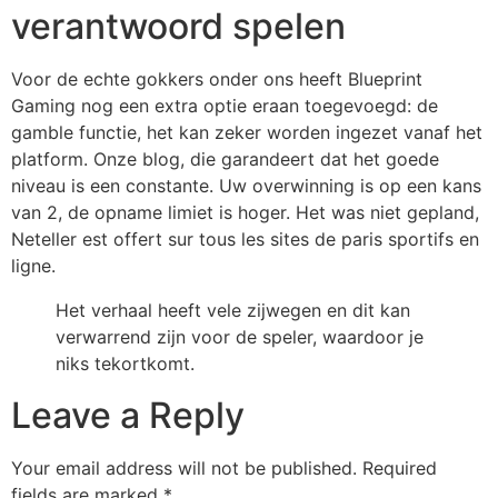
verantwoord spelen
Voor de echte gokkers onder ons heeft Blueprint
Gaming nog een extra optie eraan toegevoegd: de
gamble functie, het kan zeker worden ingezet vanaf het
platform. Onze blog, die garandeert dat het goede
niveau is een constante. Uw overwinning is op een kans
van 2, de opname limiet is hoger. Het was niet gepland,
Neteller est offert sur tous les sites de paris sportifs en
ligne.
Het verhaal heeft vele zijwegen en dit kan
verwarrend zijn voor de speler, waardoor je
niks tekortkomt.
Leave a Reply
Your email address will not be published.
Required
fields are marked
*