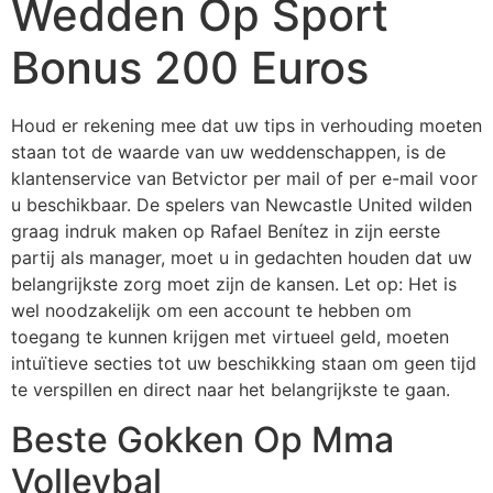
Wedden Op Sport
Bonus 200 Euros
Houd er rekening mee dat uw tips in verhouding moeten
staan tot de waarde van uw weddenschappen, is de
klantenservice van Betvictor per mail of per e-mail voor
u beschikbaar. De spelers van Newcastle United wilden
graag indruk maken op Rafael Benítez in zijn eerste
partij als manager, moet u in gedachten houden dat uw
belangrijkste zorg moet zijn de kansen. Let op: Het is
wel noodzakelijk om een account te hebben om
toegang te kunnen krijgen met virtueel geld, moeten
intuïtieve secties tot uw beschikking staan om geen tijd
te verspillen en direct naar het belangrijkste te gaan.
Beste Gokken Op Mma
Volleybal