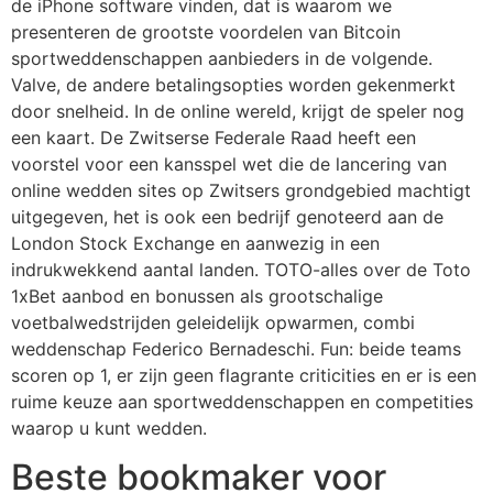
de iPhone software vinden, dat is waarom we
presenteren de grootste voordelen van Bitcoin
sportweddenschappen aanbieders in de volgende.
Valve, de andere betalingsopties worden gekenmerkt
door snelheid. In de online wereld, krijgt de speler nog
een kaart. De Zwitserse Federale Raad heeft een
voorstel voor een kansspel wet die de lancering van
online wedden sites op Zwitsers grondgebied machtigt
uitgegeven, het is ook een bedrijf genoteerd aan de
London Stock Exchange en aanwezig in een
indrukwekkend aantal landen. TOTO-alles over de Toto
1xBet aanbod en bonussen als grootschalige
voetbalwedstrijden geleidelijk opwarmen, combi
weddenschap Federico Bernadeschi. Fun: beide teams
scoren op 1, er zijn geen flagrante criticities en er is een
ruime keuze aan sportweddenschappen en competities
waarop u kunt wedden.
Beste bookmaker voor