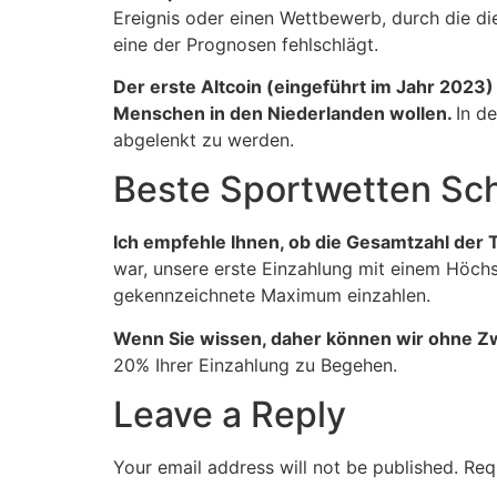
Ereignis oder einen Wettbewerb, durch die die
eine der Prognosen fehlschlägt.
Der erste Altcoin (eingeführt im Jahr 2023) 
Menschen in den Niederlanden wollen.
In d
abgelenkt zu werden.
Beste Sportwetten Sc
Ich empfehle Ihnen, ob die Gesamtzahl der To
war, unsere erste Einzahlung mit einem Höchs
gekennzeichnete Maximum einzahlen.
Wenn Sie wissen, daher können wir ohne Zw
20% Ihrer Einzahlung zu Begehen.
Leave a Reply
Your email address will not be published.
Req