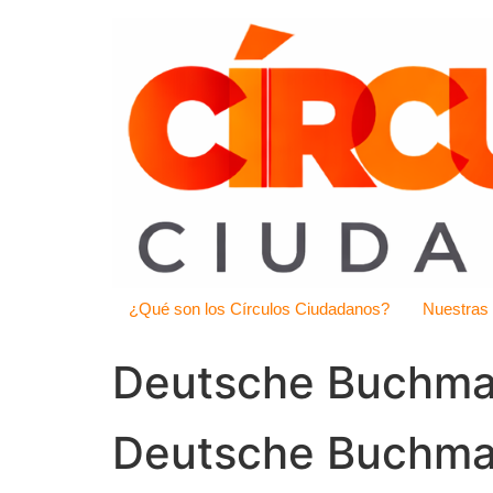
¿Qué son los Círculos Ciudadanos?
Nuestras
Deutsche Buchma
Deutsche Buchma