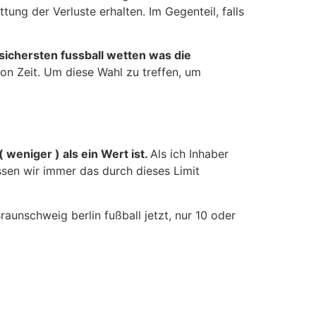
ung der Verluste erhalten. Im Gegenteil, falls
 sichersten fussball wetten was die
von Zeit. Um diese Wahl zu treffen, um
 weniger ) als ein Wert ist.
Als ich Inhaber
sen wir immer das durch dieses Limit
aunschweig berlin fußball jetzt, nur 10 oder